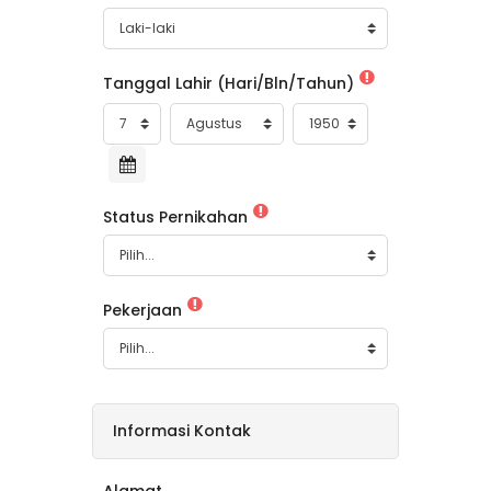
Tanggal Lahir (Hari/Bln/Tahun)
Tanggal Lahir (Hari/Bln/Tahun)
Hari
Bulan
Tahun
Status Pernikahan
Lewati ke konten utama
Pekerjaan
Informasi Kontak
Alamat